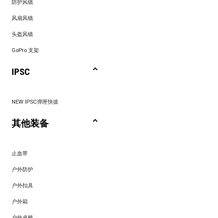
防护风镜
风扇风镜
头盔风镜
GoPro 支架
IPSC
NEW IPSC弹匣快拔
其他装备
止血带
户外防护
户外扣具
户外箱
户外桌椅