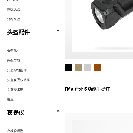
救援头盔
骑行头盔
头盔配件
头盔悬挂
头盔导轨
头盔导轨配件
头盔夜视仪底座
FMA 户外多功能手提灯
头盔魔术贴
盔罩
夜视仪
夜视仪模型