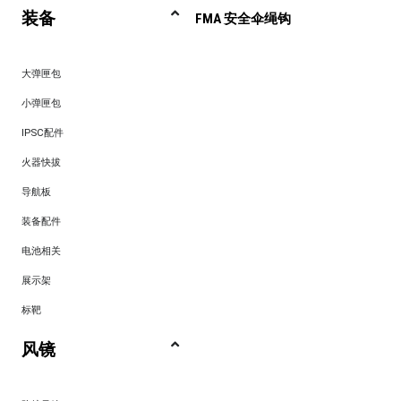
装备
FMA 安全伞绳钩
大弹匣包
小弹匣包
IPSC配件
火器快拔
导航板
装备配件
电池相关
展示架
标靶
风镜