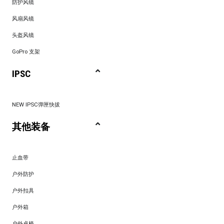
防护风镜
风扇风镜
头盔风镜
GoPro 支架
IPSC
NEW IPSC弹匣快拔
其他装备
止血带
户外防护
户外扣具
户外箱
户外桌椅