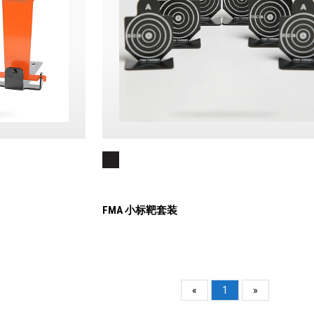
FMA 小标靶套装
«
1
»