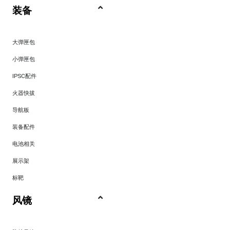
装备
大弹匣包
小弹匣包
IPSC配件
火器快拔
导航板
装备配件
电池相关
展示架
标靶
风镜