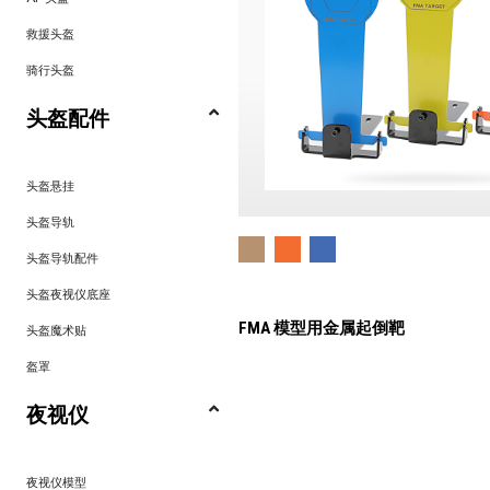
救援头盔
骑行头盔
头盔配件
头盔悬挂
头盔导轨
头盔导轨配件
头盔夜视仪底座
FMA 模型用金属起倒靶
头盔魔术贴
盔罩
夜视仪
夜视仪模型