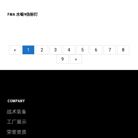
FMA 水银9信标灯
«
1
2
3
4
5
6
7
8
9
»
COMPANY
战术装备
工厂展示
荣誉资质