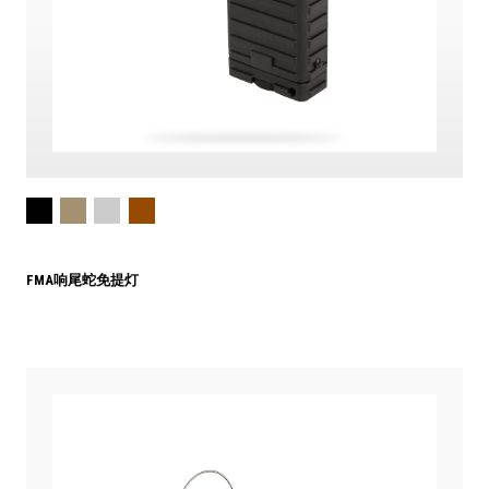
FMA响尾蛇免提灯