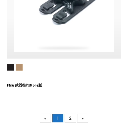
FMA 武器挂扣Molle版
«
1
2
»