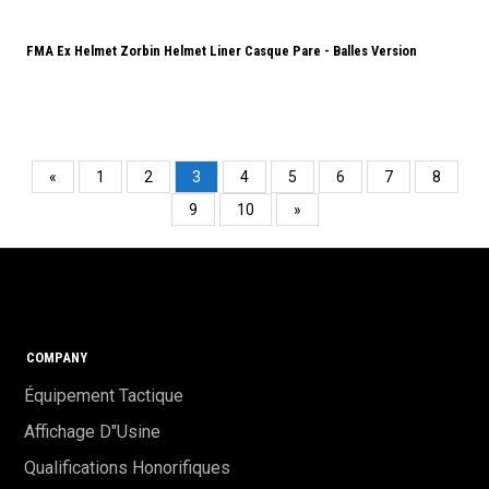
FMA Ex Helmet Zorbin Helmet Liner Casque Pare - Balles Version
«
1
2
3
4
5
6
7
8
9
10
»
COMPANY
Équipement Tactique
Affichage D"usine
Qualifications Honorifiques