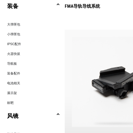
装备
FMA导轨导线系统
大弹匣包
小弹匣包
IPSC配件
火器快拔
导航板
装备配件
电池相关
展示架
标靶
风镜