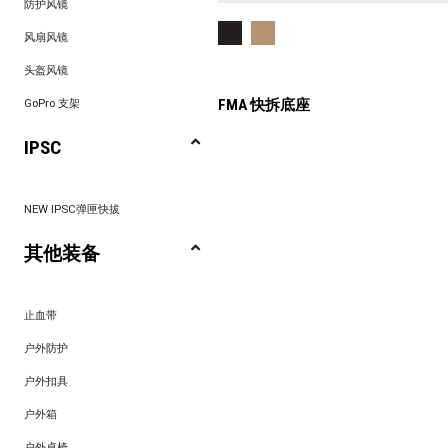
防护风镜
风扇风镜
头盔风镜
FMA 快拆底座
GoPro 支架
IPSC
NEW IPSC弹匣快拔
其他装备
止血带
户外防护
户外扣具
户外箱
户外桌椅