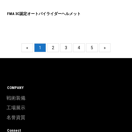
FMA 3C認定オートバイライダーヘルメット
«
1
2
3
4
5
»
COMPANY
戦術装備.
工場展示
名誉資質
Connect