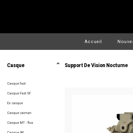
Accueil
Nouve
Casque
Support De Vision Nocturne
Casque fast
Casque Fast SF
Ex casque
Casque caiman
Casque MT - flux
Casque AF