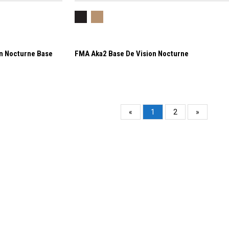
n Nocturne Base
FMA Aka2 Base De Vision Nocturne
«
1
2
»