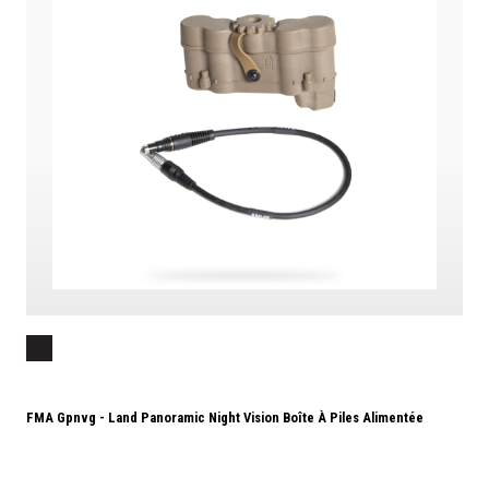
FMA Gpnvg - Land Panoramic Night Vision Boîte À Piles Alimentée