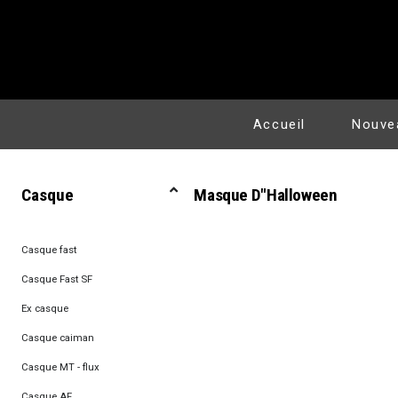
Accueil
Nouve
Casque
Masque D"Halloween
Casque fast
Casque Fast SF
Ex casque
Casque caiman
Casque MT - flux
Casque AF