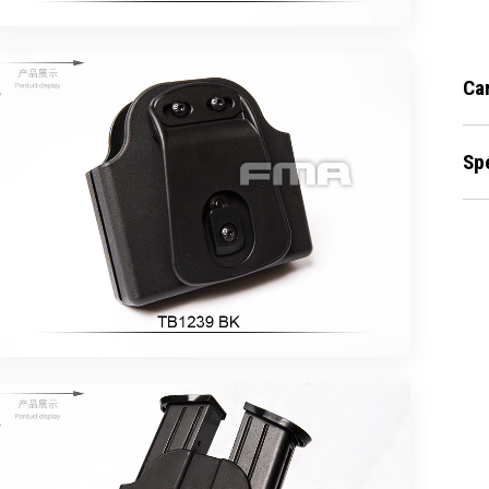
Ca
Sp