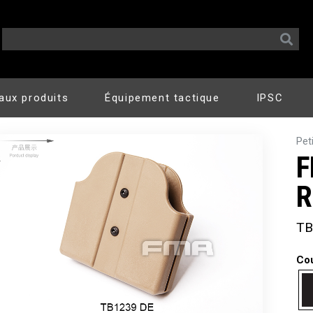
aux produits
Équipement tactique
IPSC
Pet
F
R
TB
Co