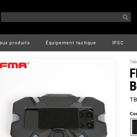
aux produits
Équipement tactique
IPSC
Tab
F
B
TB
Co