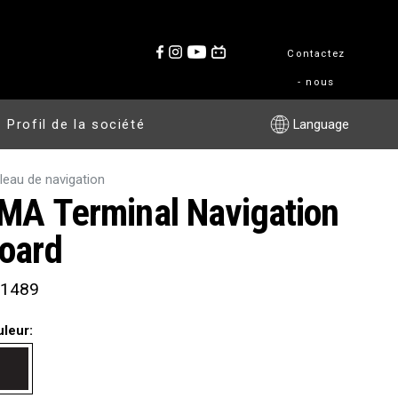
Contactez
- nous
Profil de la société
Language
leau de navigation
MA Terminal Navigation
oard
1489
uleur: