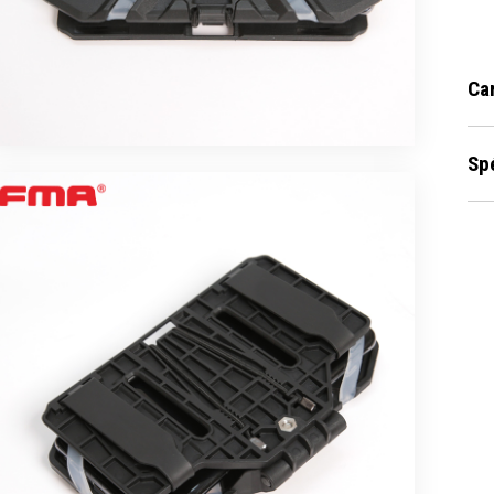
Ca
Sp