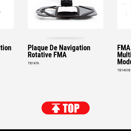
tion
Plaque De Navigation
FMA 
Rotative FMA
Mult
Modu
TB1476
TB1451B